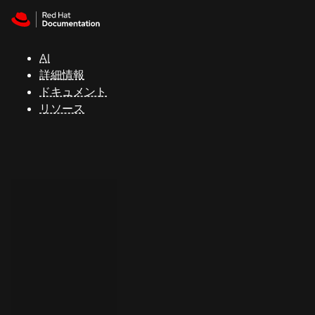
Skip to navigation
Skip to content
サ
ポ
ー
AI
ト
詳細情報
ドキュメント
リソース
コ
ン
ソ
ー
ル
開
発
者
ト
ラ