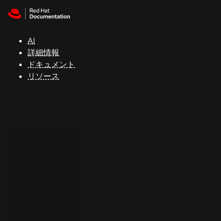
Skip to navigation
Skip to content
サ
ポ
ー
AI
ト
詳細情報
ドキュメント
リソース
コ
ン
ソ
ー
ル
開
発
者
ト
ラ