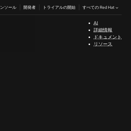
すべての Red Hat
ンソール
開発者
トライアルの開始
AI
サ
詳細情報
ポ
ドキュメント
ー
リソース
ト
コ
ン
ソ
ー
ル
開
発
者