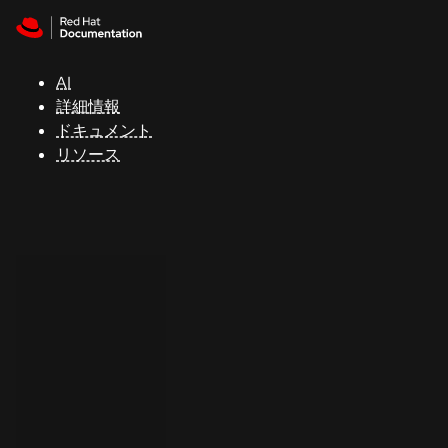
Skip to navigation
Skip to content
サ
ポ
ー
AI
ト
詳細情報
ドキュメント
リソース
コ
ン
ソ
ー
ル
開
発
者
ト
ラ