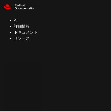
Skip to navigation
Skip to content
サ
ポ
ー
AI
ト
詳細情報
ドキュメント
リソース
コ
ン
ソ
ー
ル
開
発
者
ト
ラ