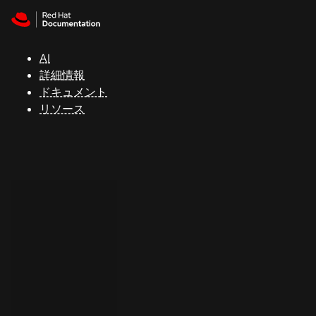
Skip to navigation
Skip to content
サ
ポ
ー
AI
ト
詳細情報
ドキュメント
リソース
コ
ン
ソ
ー
ル
開
発
者
ト
ラ