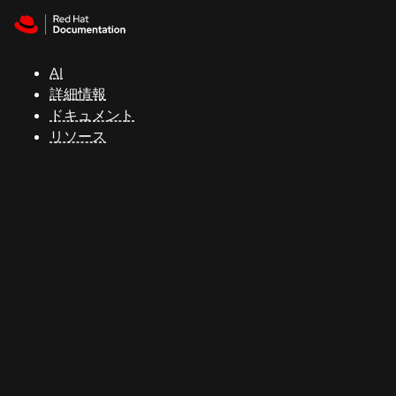
Skip to navigation
Skip to content
サ
ポ
ー
AI
ト
詳細情報
ドキュメント
リソース
コ
ン
ソ
ー
ル
開
発
者
ト
ラ