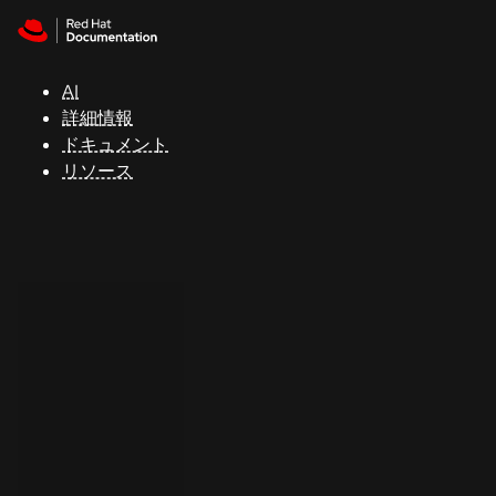
Skip to navigation
Skip to content
サ
ポ
ー
AI
ト
詳細情報
ドキュメント
リソース
コ
ン
ソ
ー
ル
開
発
者
ト
ラ