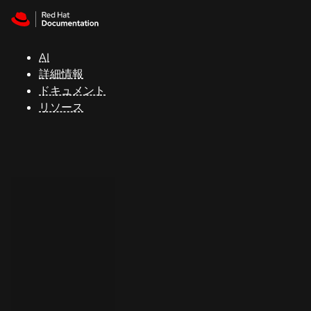
Skip to navigation
Skip to content
サ
ポ
ー
AI
ト
詳細情報
ドキュメント
リソース
コ
ン
ソ
ー
ル
開
発
者
ト
ラ