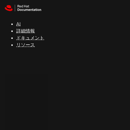
Skip to navigation
Skip to content
サ
ポ
ー
AI
ト
詳細情報
ドキュメント
リソース
コ
ン
ソ
ー
ル
開
発
者
ト
ラ