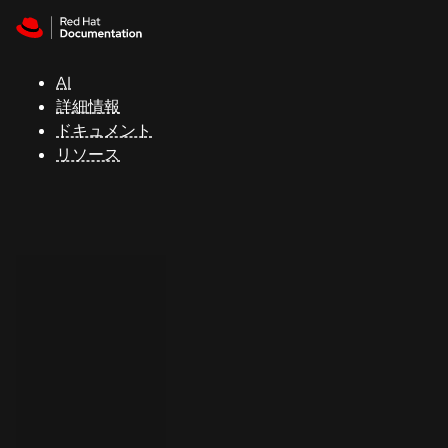
Skip to navigation
Skip to content
サ
ポ
ー
AI
ト
詳細情報
ドキュメント
リソース
コ
ン
ソ
ー
ル
開
発
者
ト
ラ