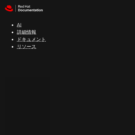
Skip to navigation
Skip to content
サ
ポ
ー
AI
ト
詳細情報
ドキュメント
リソース
コ
ン
ソ
ー
ル
開
発
者
ト
ラ