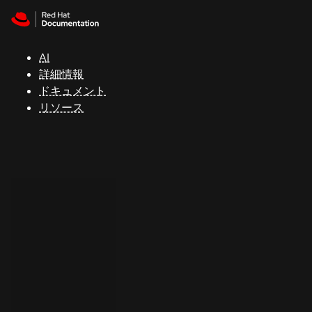
Skip to navigation
Skip to content
サ
ポ
ー
AI
ト
詳細情報
ドキュメント
リソース
コ
ン
ソ
ー
ル
開
発
者
ト
ラ