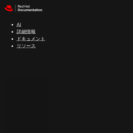
Skip to navigation
Skip to content
サ
ポ
ー
AI
ト
詳細情報
ドキュメント
リソース
コ
ン
ソ
ー
ル
開
発
者
ト
ラ