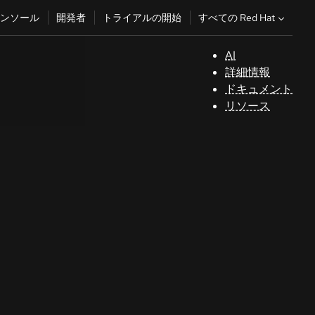
すべての Red Hat
ンソール
開発者
トライアルの開始
AI
サ
詳細情報
ポ
ドキュメント
ー
リソース
ト
コ
ン
ソ
ー
ル
開
発
者