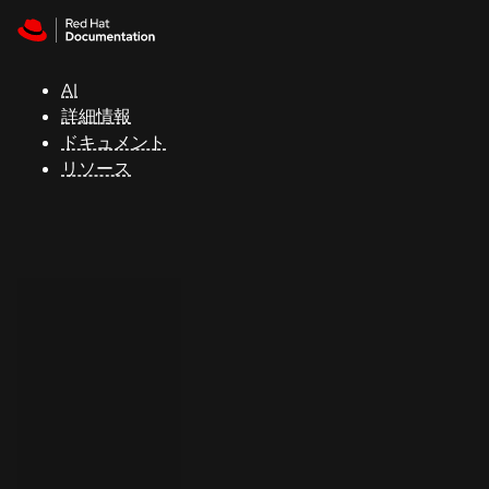
Skip to navigation
Skip to content
サ
ポ
ー
AI
ト
詳細情報
ドキュメント
リソース
コ
ン
ソ
ー
ル
開
発
者
ト
ラ