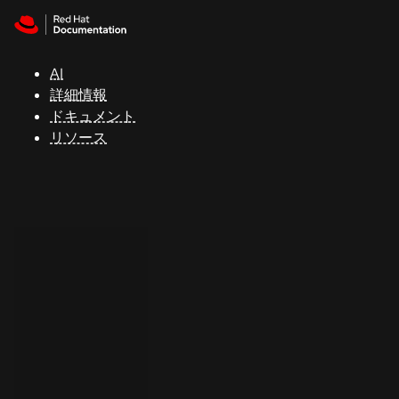
Skip to navigation
Skip to content
サ
ポ
ー
AI
ト
詳細情報
ドキュメント
リソース
コ
ン
ソ
ー
ル
開
発
者
ト
ラ