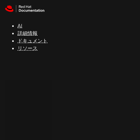
Skip to navigation
Skip to content
サ
ポ
ー
AI
ト
詳細情報
ドキュメント
リソース
コ
ン
ソ
ー
ル
開
発
者
ト
ラ