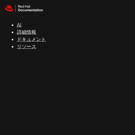
Skip to navigation
Skip to content
サ
ポ
ー
AI
ト
詳細情報
ドキュメント
リソース
コ
ン
ソ
ー
ル
開
発
者
ト
ラ