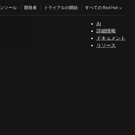
すべての Red Hat
ンソール
開発者
トライアルの開始
AI
サ
詳細情報
ポ
ドキュメント
ー
リソース
ト
コ
ン
ソ
ー
ル
開
発
者