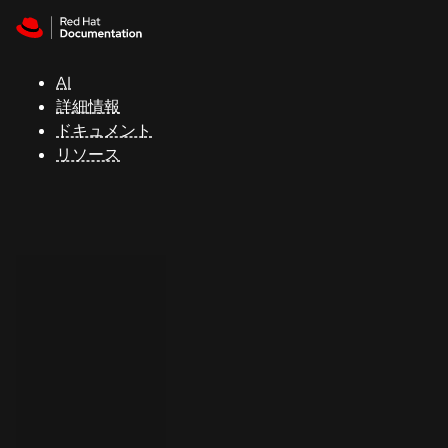
Skip to navigation
Skip to content
サ
ポ
ー
AI
ト
詳細情報
ドキュメント
リソース
コ
ン
ソ
ー
ル
開
発
者
ト
ラ