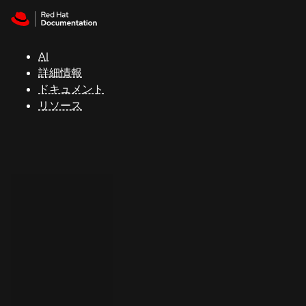
Skip to navigation
Skip to content
サ
ポ
ー
AI
ト
詳細情報
ドキュメント
リソース
コ
ン
ソ
ー
ル
開
発
者
ト
ラ