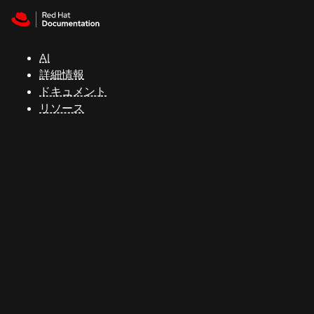
Skip to navigation
Skip to content
サ
ポ
ー
AI
ト
詳細情報
ドキュメント
リソース
コ
ン
ソ
ー
ル
開
発
者
ト
ラ