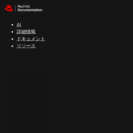
Skip to navigation
Skip to content
サ
ポ
ー
AI
ト
詳細情報
ドキュメント
リソース
コ
ン
ソ
ー
ル
開
発
者
ト
ラ