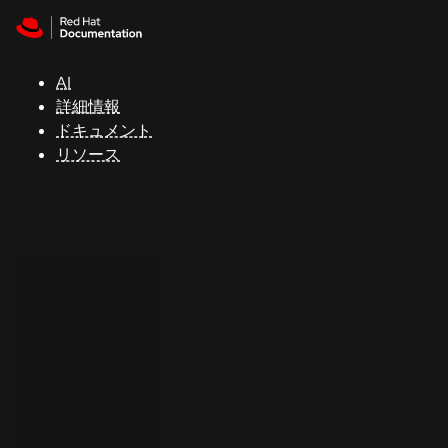
Skip to navigation
Skip to content
サ
ポ
ー
AI
ト
詳細情報
ドキュメント
リソース
コ
ン
ソ
ー
ル
開
発
者
ト
ラ