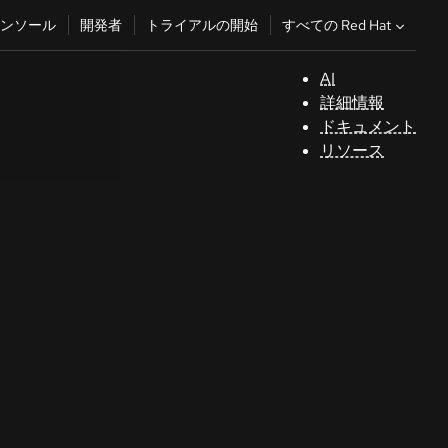
すべての Red Hat
ンソール
開発者
トライアルの開始
AI
サ
詳細情報
ポ
ドキュメント
ー
リソース
ト
コ
ン
ソ
ー
ル
開
発
者