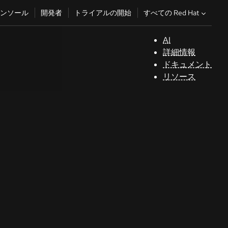
すべての Red Hat
ンソール
開発者
トライアルの開始
AI
サ
詳細情報
ポ
ドキュメント
ー
リソース
ト
コ
ン
ソ
ー
ル
開
発
者