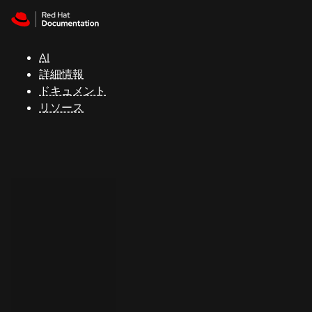
Skip to navigation
Skip to content
サ
ポ
ー
AI
ト
詳細情報
ドキュメント
リソース
コ
ン
ソ
ー
ル
開
発
者
ト
ラ