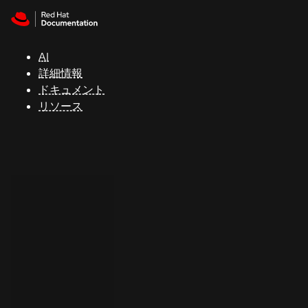
Skip to navigation
Skip to content
サ
ポ
ー
AI
ト
詳細情報
ドキュメント
リソース
コ
ン
ソ
ー
ル
開
発
者
ト
ラ