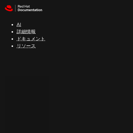
Skip to navigation
Skip to content
サ
ポ
ー
AI
ト
詳細情報
ドキュメント
リソース
コ
ン
ソ
ー
ル
開
発
者
ト
ラ