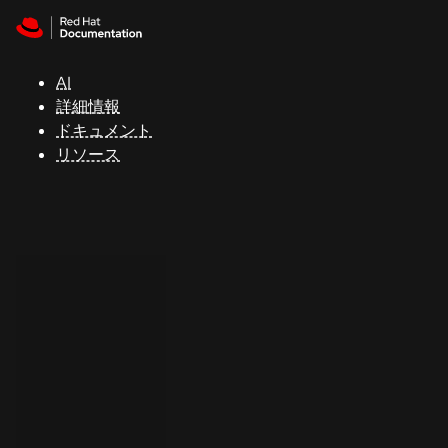
Skip to navigation
Skip to content
サ
ポ
ー
AI
ト
詳細情報
ドキュメント
リソース
コ
ン
ソ
ー
ル
開
発
者
ト
ラ