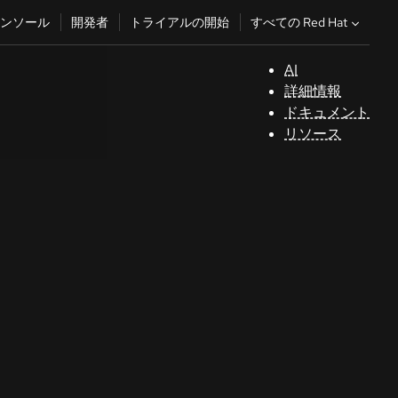
すべての Red Hat
ンソール
開発者
トライアルの開始
AI
サ
詳細情報
ポ
ドキュメント
ー
リソース
ト
コ
ン
ソ
ー
ル
開
発
者