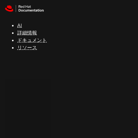
Skip to navigation
Skip to content
サ
ポ
ー
AI
ト
詳細情報
ドキュメント
リソース
コ
ン
ソ
ー
ル
開
発
者
ト
ラ