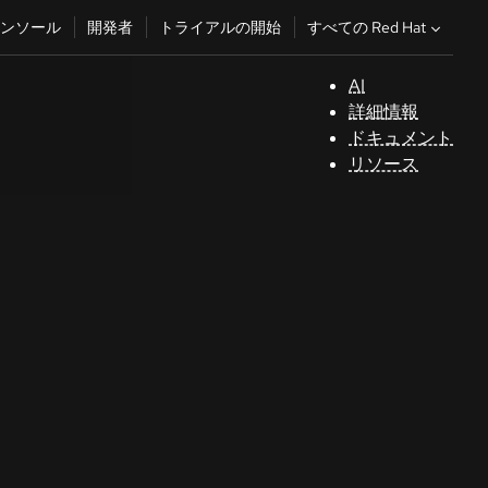
すべての Red Hat
ンソール
開発者
トライアルの開始
AI
サ
詳細情報
ポ
ドキュメント
ー
リソース
ト
コ
ン
ソ
ー
ル
開
発
者