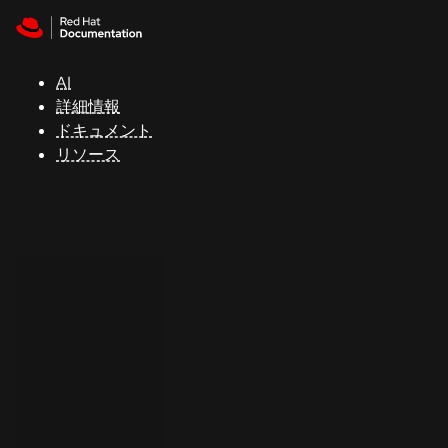
Skip to navigation
Skip to content
サ
ポ
ー
AI
ト
詳細情報
ドキュメント
リソース
コ
ン
ソ
ー
ル
開
発
者
ト
ラ