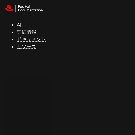
Skip to navigation
Skip to content
サ
ポ
ー
AI
ト
詳細情報
ドキュメント
リソース
コ
ン
ソ
ー
ル
開
発
者
ト
ラ