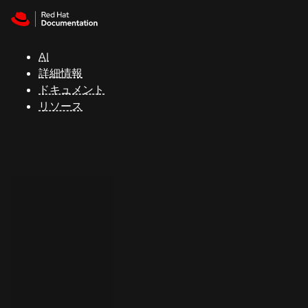
Skip to navigation
Skip to content
サ
ポ
ー
AI
ト
詳細情報
ドキュメント
リソース
コ
ン
ソ
ー
ル
開
発
者
ト
ラ