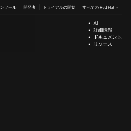
すべての Red Hat
ンソール
開発者
トライアルの開始
AI
サ
詳細情報
ポ
ドキュメント
ー
リソース
ト
コ
ン
ソ
ー
ル
開
発
者