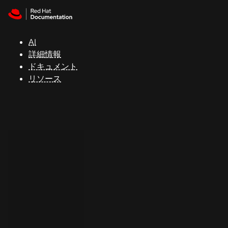
Skip to navigation
Skip to content
サ
ポ
ー
AI
ト
詳細情報
ドキュメント
リソース
コ
ン
ソ
ー
ル
開
発
者
ト
ラ