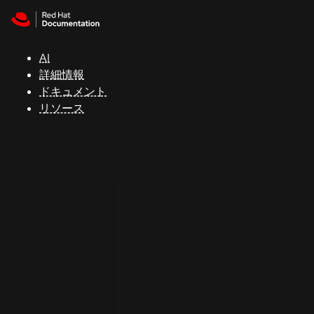
Skip to navigation
Skip to content
サ
ポ
ー
AI
ト
詳細情報
ドキュメント
リソース
コ
ン
ソ
ー
ル
開
発
者
ト
ラ