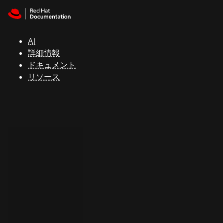
Skip to navigation
Skip to content
サ
ポ
ー
AI
ト
詳細情報
ドキュメント
リソース
コ
ン
ソ
ー
ル
開
発
者
ト
ラ