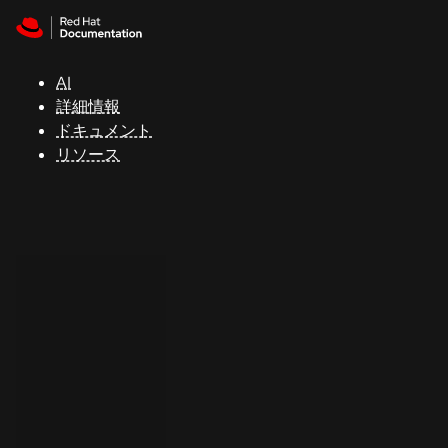
Skip to navigation
Skip to content
サ
ポ
ー
AI
ト
詳細情報
ドキュメント
リソース
コ
ン
ソ
ー
ル
開
発
者
ト
ラ