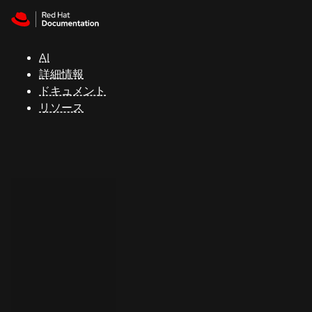
Skip to navigation
Skip to content
サ
ポ
ー
AI
ト
詳細情報
ドキュメント
リソース
コ
ン
ソ
ー
ル
開
発
者
ト
ラ