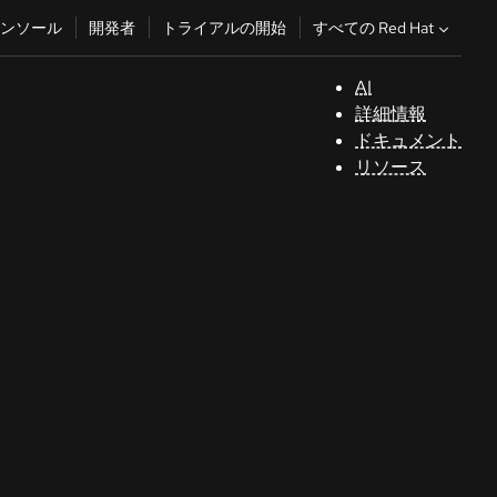
すべての Red Hat
ンソール
開発者
トライアルの開始
AI
サ
詳細情報
ポ
ドキュメント
ー
リソース
ト
コ
ン
ソ
ー
ル
開
発
者