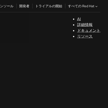
すべての Red Hat
ンソール
開発者
トライアルの開始
AI
サ
詳細情報
ポ
ドキュメント
ー
リソース
ト
コ
ン
ソ
ー
ル
開
発
者