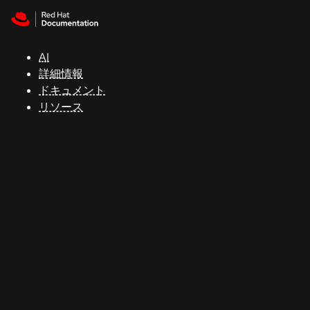
Skip to navigation
Skip to content
サ
ポ
ー
AI
ト
詳細情報
ドキュメント
リソース
コ
ン
ソ
ー
ル
開
発
者
ト
ラ