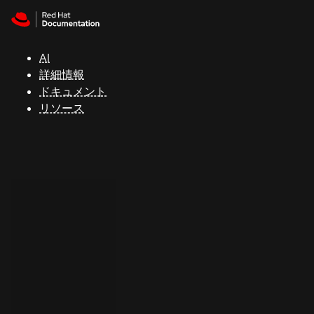
Skip to navigation
Skip to content
サ
ポ
ー
AI
ト
詳細情報
ドキュメント
リソース
コ
ン
ソ
ー
ル
開
発
者
ト
ラ