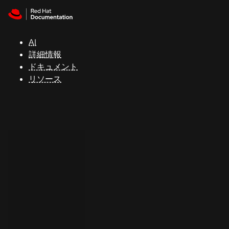
Skip to navigation
Skip to content
サ
ポ
ー
AI
ト
詳細情報
ドキュメント
リソース
コ
ン
ソ
ー
ル
開
発
者
ト
ラ