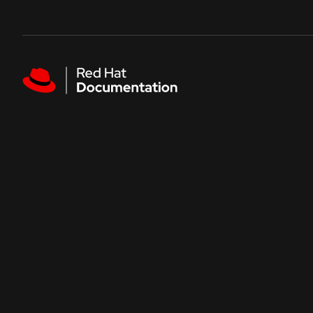
Skip to navigation
Skip to content
Featured links
人気のドキュメント
Red Hat AI
Red Hat Enterprise Linux
Red Hat OpenShift Container Platform
Red Hat Ansible Automation Platform
Red Hat OpenShift Service on AWS
すべてのドキュメントを見る