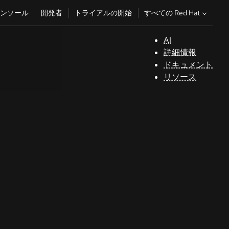
すべての Red Hat
ンソール
開発者
トライアルの開始
AI
サ
詳細情報
ポ
ドキュメント
ー
リソース
ト
テクノロジートピック
コ
AI/ML
ン
ソ
自動化
ー
Java
ル
Kubernetes
See all topics
開
発
者