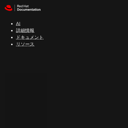
Skip to navigation
Skip to content
サ
ポ
ー
AI
ト
詳細情報
ドキュメント
リソース
コ
ン
ソ
ー
ル
開
発
者
ト
ラ